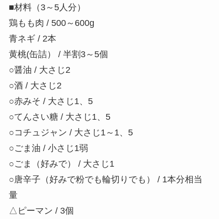
■材料（3～5人分）
鶏もも肉 / 500～600g
青ネギ / 2本
黄桃(缶詰） / 半割3～5個
○醤油 / 大さじ2
○酒 / 大さじ2
○赤みそ / 大さじ1、5
○てんさい糖 / 大さじ1、5
○コチュジャン / 大さじ1～1、5
○ごま油 / 小さじ1弱
○ごま（好みで） / 大さじ1
○唐辛子（好みで粉でも輪切りでも） / 1本分相当
量
△ピーマン / 3個