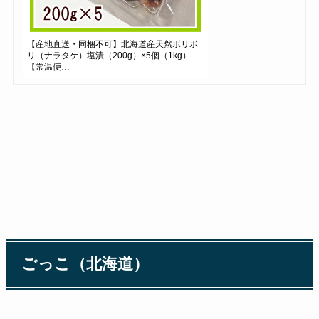
【産地直送・同梱不可】北海道産天然ボリボ
リ（ナラタケ）塩漬（200g）×5個（1kg）
【常温便…
ごっこ（北海道）