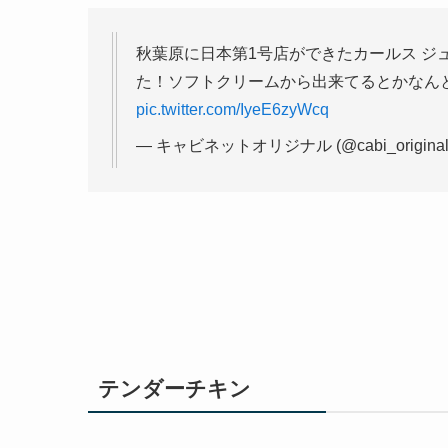
秋葉原に日本第1号店ができたカールス ジ
た！ソフトクリームから出来てるとかなんと
pic.twitter.com/IyeE6zyWcq
— キャビネットオリジナル (@cabi_original
テンダーチキン