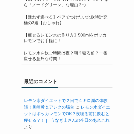
ら「ノードグリーン」な理由３つ
【迷わず選べる】ペアでつけたい北欧時計究
極の3選【おしゃれ】
【痩せるレモン水の作り方】500mlをポッカ
レモンでお手軽に！
レモン水を飲む時間は夜？朝？寝る前？一番
痩せる意外な時間！
最近のコメント
レモン水ダイエットで２日で４キロ減の体験
談！川崎希＆アレクの場合
に
レモン水ダイエ
ットはポッカレモンでOK？夜寝る前に飲むと
痩せる？！ | | うなぎ山さんの今日のあれこれ
より