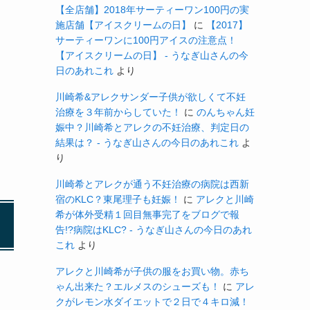
【全店舗】2018年サーティーワン100円の実
施店舗【アイスクリームの日】
に
【2017】
サーティーワンに100円アイスの注意点！
【アイスクリームの日】 - うなぎ山さんの今
日のあれこれ
より
川崎希&アレクサンダー子供が欲しくて不妊
治療を３年前からしていた！
に
のんちゃん妊
娠中？川崎希とアレクの不妊治療、判定日の
結果は？ - うなぎ山さんの今日のあれこれ
よ
り
川崎希とアレクが通う不妊治療の病院は西新
宿のKLC？東尾理子も妊娠！
に
アレクと川崎
希が体外受精１回目無事完了をブログで報
告!?病院はKLC? - うなぎ山さんの今日のあれ
これ
より
アレクと川崎希が子供の服をお買い物。赤ち
ゃん出来た？エルメスのシューズも！
に
アレ
クがレモン水ダイエットで２日で４キロ減！