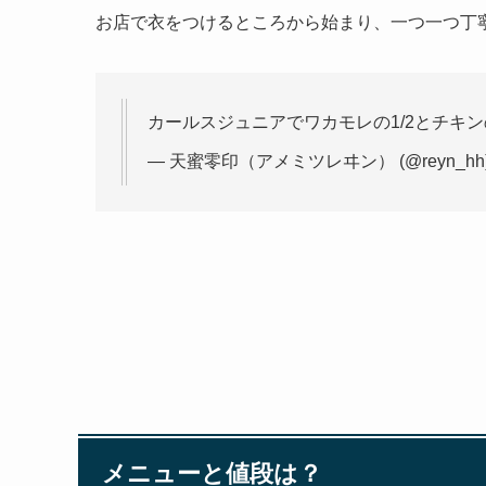
お店で衣をつけるところから始まり、一つ一つ丁
カールスジュニアでワカモレの1/2とチキ
— 天蜜零印（アメミツレヰン） (@reyn_hh
メニューと値段は？