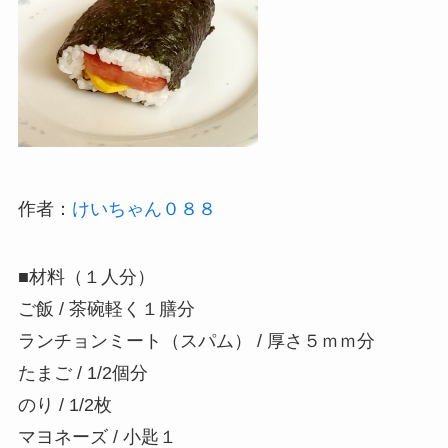
作者：
けいちゃん０８８
■材料（１人分）
ご飯 / 茶碗軽く１膳分
ランチョンミート（スパム） / 厚さ５ｍｍ分
たまご / 1/2個分
のり / 1/2枚
マヨネーズ / 小匙１