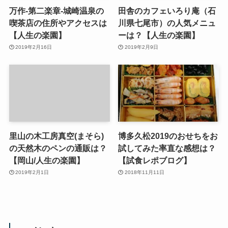
万作-第二楽章-城崎温泉の
田舎のカフェいろり庵（石
喫茶店の住所やアクセスは
川県七尾市）の人気メニュ
【人生の楽園】
ーは？【人生の楽園】
2019年2月16日
2019年2月9日
里山の木工房真空(まそら)
博多久松2019のおせちをお
の天然木のペンの通販は？
試してみた率直な感想は？
【岡山/人生の楽園】
【試食レポブログ】
2019年2月1日
2018年11月11日