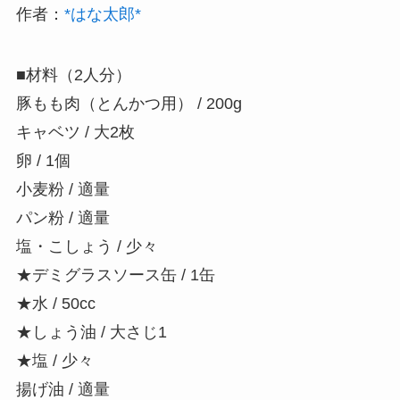
作者：
*はな太郎*
■材料（2人分）
豚もも肉（とんかつ用） / 200g
キャベツ / 大2枚
卵 / 1個
小麦粉 / 適量
パン粉 / 適量
塩・こしょう / 少々
★デミグラスソース缶 / 1缶
★水 / 50cc
★しょう油 / 大さじ1
★塩 / 少々
揚げ油 / 適量