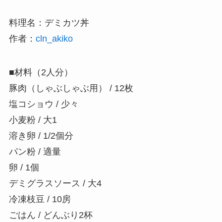
料理名：デミカツ丼
作者：
cln_akiko
■材料（2人分）
豚肉（しゃぶしゃぶ用） / 12枚
塩コショウ / 少々
小麦粉 / 大1
溶き卵 / 1/2個分
パン粉 / 適量
卵 / 1個
デミグラスソース / 大4
冷凍枝豆 / 10房
ごはん / どんぶり2杯