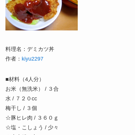
料理名：デミカツ丼
作者：
kiyu2297
■材料（4人分）
お米（無洗米） / ３合
水 / ７２０cc
梅干し / ３個
☆豚ヒレ肉 / ３６０ｇ
☆塩・こしょう / 少々